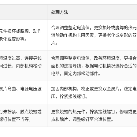
处理方法
合理调整整定电流值，更换损坏或脱焊的热元
元件损坏或脱焊、动作
消除动作机构卡阻因素，更换老化或变形的双
老化或变形等。
片。
境温度过高、连接导线
合理调整整定电流值，改善环境温度，更换合
间过长、内部机构松动
面积的连接导线，根据电动机情况选择合适的
电器，固定内部松动部件。
属片弯曲、电源电压波
加固内部机构，校正或更换双金属片，稳定电
。
压，拧紧接线螺钉。
钉未拧紧、触点烧毁或
更换烧毁的热元件，拧紧接线螺钉，修理或更
螺钉位置不当等。
点和触片，调整螺钉至合适位置。