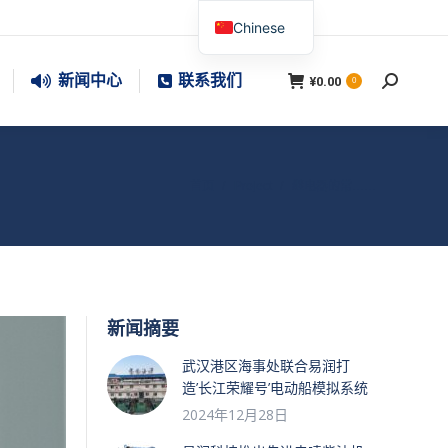
Chinese
新闻中心
联系我们
¥
0.00
搜
0
索：
您在这里：
首页
Project
继电器的常……
新闻摘要
武汉港区海事处联合易润打
造’长江荣耀号’电动船模拟系统
2024年12月28日