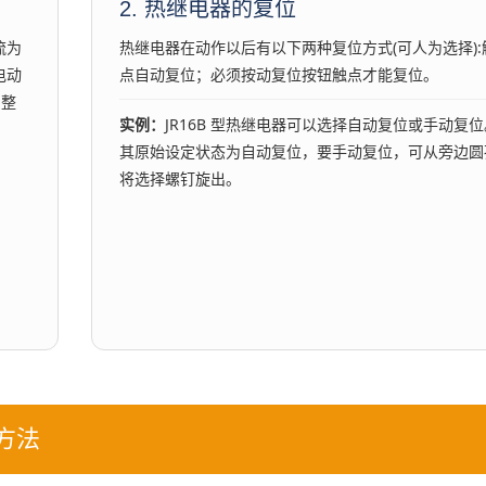
2. 热继电器的复位
流为
热继电器在动作以后有以下两种复位方式(可人为选择):
电动
点自动复位；必须按动复位按钮触点才能复位。
调整
实例：
JR16B 型热继电器可以选择自动复位或手动复位
其原始设定状态为自动复位，要手动复位，可从旁边圆
将选择螺钉旋出。
方法