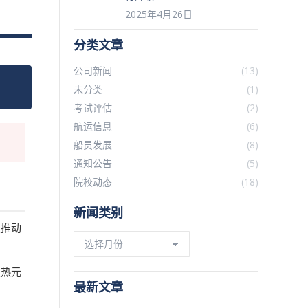
2025年4月26日
分类文章
公司新闻
(13)
未分类
(1)
考试评估
(2)
航运信息
(6)
船员发展
(8)
通知公告
(5)
院校动态
(18)
新闻类别
板推动
新
闻
类
发热元
别
最新文章