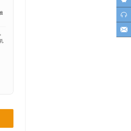
触
。
孔