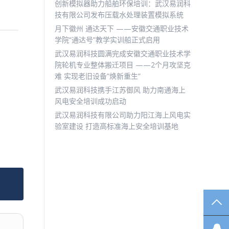
创新模拟器助力船舶环保培训：武汉易润科
技有限公司发布压载水处理装置模拟系统
月下徽州 通达天下 ——安徽交通职业技术
学院“通达号”教学实训船正式启用
武汉易润科技圆满完成安徽交通职业技术学
院轮机专业整体搬迁项目 ——2个月攻坚克
难 实现老旧设备”焕新重生”
武汉易润科技携手江苏御风 助力南通海上
风电安全培训成功启动
武汉易润科技有限公司助力阳江海上风电实
验室建设 打造高标准海上安全培训基地
TO