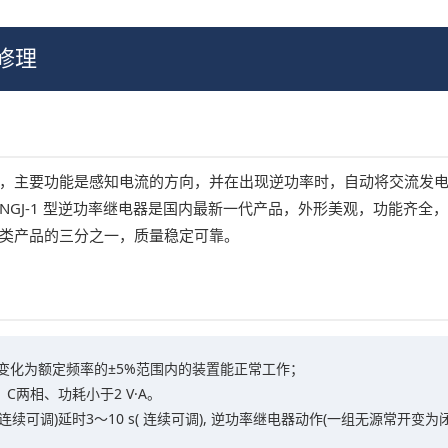
修理
，主要功能是感知电流的方向，并在出现逆功率时，自动将交流发
GJ-1 型逆功率继电器是国内最新一代产品，外形美观，功能齐全
类产品的三分之一，质量稳定可靠。
频率变化为额定频率的±5%范围内的装置能正常工作；
, A、C两相、功耗小于2 V·A。
连续可调)延时3～10 s( 连续可调), 逆功率继电器动作(一组无源常开变为