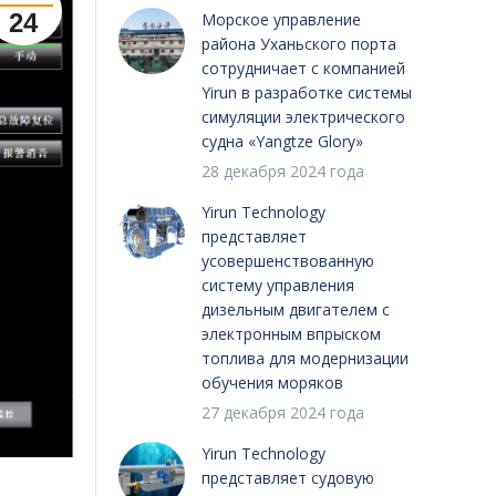
24
Морское управление
района Уханьского порта
сотрудничает с компанией
Yirun в разработке системы
симуляции электрического
судна «Yangtze Glory»
28 декабря 2024 года
Yirun Technology
представляет
усовершенствованную
систему управления
дизельным двигателем с
электронным впрыском
топлива для модернизации
обучения моряков
27 декабря 2024 года
Yirun Technology
представляет судовую