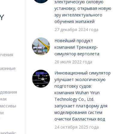
электрическую силовую
установку, открывая новую
эру интеллектуального
Y
обучения экипажей
27 декабря 2024 года
Новейший продукт
компании! Тренажер-
симулятор вертолета
учения
26 июля 2022 года
ционные
Инновационный симулятор
улучшает экологическую
подготовку судов:
удования
компания Wuhan Yirun
 как
Technology Co., Ltd.
запускает платформу для
 массивы
моделирования систем
ли
очистки балластных вод
т
24 октября 2025 года
нтерфейс