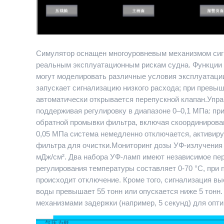
Симулятор оснащен многоуровневым механизмом сигн
реальным эксплуатационным рискам судна. Функции к
могут моделировать различные условия эксплуатации 
запускает сигнализацию низкого расхода; при превыш
автоматически открывается перепускной клапан.Упра
поддерживая регулировку в диапазоне 0–0,1 МПа: пр
обратной промывки фильтра, включая скоординирова
0,05 МПа система немедленно отключается, активиру
фильтра для очистки.Мониторинг дозы УФ-излучения з
мДж/см². Два набора УФ-ламп имеют независимое пе
регулирования температуры составляет 0-70 °C, при
происходит отключение. Кроме того, сигнализация вы
воды превышает 55 тонн или опускается ниже 5 тон
механизмами задержки (например, 5 секунд) для опт