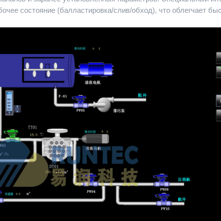
очее состояние (балластировка/слив/обход), что облегчает бы