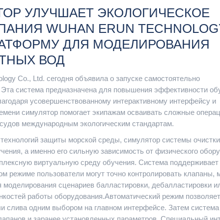
ОР УЛУЧШАЕТ ЭКОЛОГИЧЕСКОЕ
МПАНИЯ WUHAN ERUN TECHNOLOG
ПЛАТФОРМУ ДЛЯ МОДЕЛИРОВАНИЯ
ТНЫХ ВОД
logy Co., Ltd. сегодня объявила о запуске самостоятельно
. Эта система предназначена для повышения эффективности об
лагодаря усовершенствованному интерактивному интерфейсу и
емени симулятор помогает экипажам осваивать сложные опера
 судов международным экологическим стандартам.
технологий защиты морской среды, симулятор системы очистки
ения, а именно его сильную зависимость от физического обор
мплексную виртуальную среду обучения. Система поддерживает
ном режиме пользователи могут точно контролировать клапаны,
я моделирования сценариев балластировки, дебалластировки и
онкостей работы оборудования.Автоматический режим позволяе
ли слива одним выбором на главном интерфейсе. Затем система
клапанов и заранее установленных параметров. Специальный и