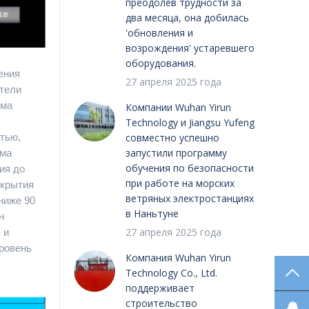
преодолев трудности за
два месяца, она добилась
'обновления и
возрождения' устаревшего
оборудования.
ения
27 апреля 2025 года
атели
ема
Компании Wuhan Yirun
Technology и Jiangsu Yufeng
совместно успешно
тью,
запустили программу
мма
обучения по безопасности
ия до
при работе на морских
ткрытия
ветряных электростанциях
ниже 90
в Наньтуне
н
27 апреля 2025 года
 и
уровень
Компания Wuhan Yirun
Technology Co., Ltd.
ВЕ
поддерживает
строительство