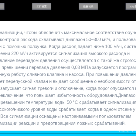
ализации, чтобы обеспечить максимальное соответствие обуч
онтроля расхода охватывают диапазон 50–300 м³/ч, и пользов
с помощью ползунка. Когда расход падает ниже 100 м³/ч, сист
ении 220 м³/ч активируется сигнализация высокого расхода и
вление перепадом давления осуществляется с такой же строгос
и превышении перепада давления 0,03 МПа запускается програ
нную работу сливного клапана и насоса. При повышении давлен
ет перепускной клапан и выдает сообщение о необходимости о
апускает сигнал тревоги и отключение, когда порог опускается 
реключение, что повышает избыточность оборудования.Диапазо
 превышении температуры воды 50 °C срабатывает сигнализация
сокого/низкого уровня воды срабатывает, когда в одном отсеке 
н. Все сигнализации оснащены настраиваемыми пользователем
имизации реакции и предотвращения ложных срабатываний.