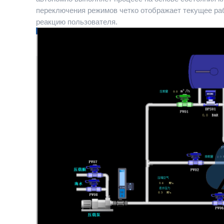
переключения режимов четко отображает текущее раб
реакцию пользователя.