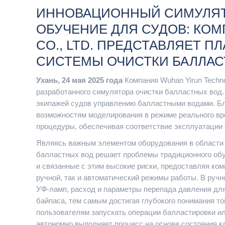
ИННОВАЦИОННЫЙ СИМУЛЯТ
ОБУЧЕНИЕ ДЛЯ СУДОВ: КО
CO., LTD. ПРЕДСТАВЛЯЕТ 
СИСТЕМЫ ОЧИСТКИ БАЛЛАС
Ухань, 24 мая 2025 года
Компания Wuhan Yirun Techno
разработанного симулятора очистки балластных вод
экипажей судов управлению балластными водами. Б
возможностям моделирования в режиме реального вр
процедуры, обеспечивая соответствие эксплуатации
Являясь важным элементом оборудования в области 
балластных вод решает проблемы традиционного обуч
и связанные с этим высокие риски, предоставляя ко
ручной, так и автоматический режимы работы. В руч
УФ-ламп, расход и параметры перепада давления дл
байпаса, тем самым достигая глубокого понимания т
пользователям запускать операции балластировки и
автономно выполняет процесс на основе состояния 