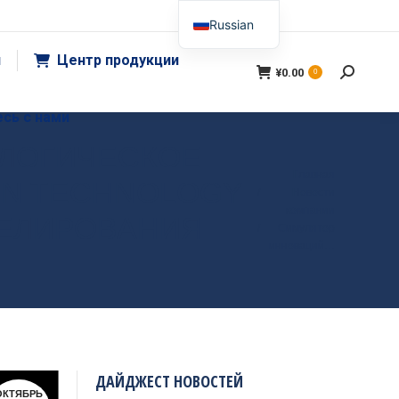
Russian
я
Центр продукции
¥
0.00
搜
0
索：
сь с нами
ЛОГИЧЕСКОЕ
Вы здесь:
Главная
UN TECHNOLOGY
Новости
компании
ДЕЛИРОВАНИЯ
Симулятор
инноваций…
ДАЙДЖЕСТ НОВОСТЕЙ
ОКТЯБРЬ