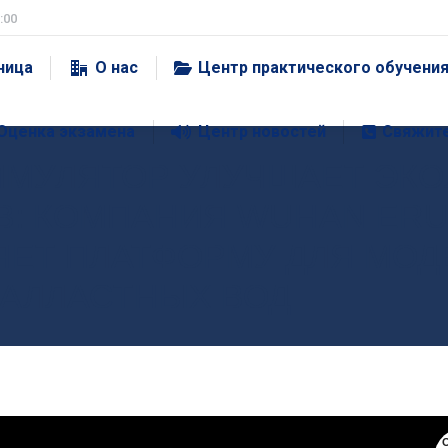
:00
ница
О нас
Центр практического обучени
Оценка экзамена
Центр новостей
Свяжите
МУЛЯТОР УЛУЧШАЕТ ЭКО
В: КОМПАНИЯ WUHAN ER
ВЛЯЕТ ПЛАТФОРМУ ДЛЯ МО
БАЛЛАСТНЫХ ВОД