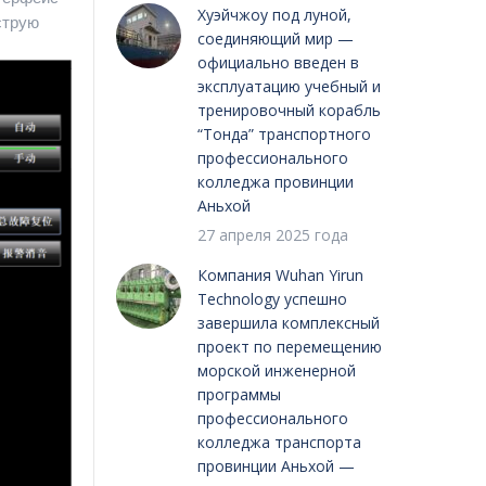
Хуэйчжоу под луной,
струю
соединяющий мир —
официально введен в
эксплуатацию учебный и
тренировочный корабль
“Тонда” транспортного
профессионального
колледжа провинции
Аньхой
27 апреля 2025 года
Компания Wuhan Yirun
Technology успешно
завершила комплексный
проект по перемещению
морской инженерной
программы
профессионального
колледжа транспорта
провинции Аньхой —