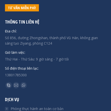
TƯ VẤN MIỄN PHÍ!
THÔNG TIN LIÊN HỆ
Địa chỉ:
Số 856, đường Zhongshan, thành phố Vũ Hán, không gian
sáng tạo Ziyang, phòng C124
Giờ làm việc:
Thứ Hai - Thứ Sáu: 9 giờ sáng - 7 giờ tối
Số điện thoại liên lạc:
13801785300
Tìm chúng tôi trên:
Trang
Trang
Trang
Skype
Mail
Whatsapp
DỊCH VỤ
mở
mở
mở
trong
trong
trong
Phòng thực hành an toàn cơ bản