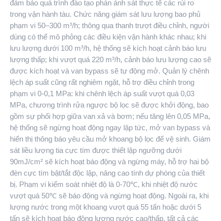
đảm bảo quá trình đào tạo phản ánh sát thực tế các rủi ro
trong vận hành tàu. Chức năng giám sát lưu lượng bao phủ
phạm vi 50–300 m³/h; thông qua thanh trượt điều chỉnh, người
dùng có thể mô phỏng các điều kiện vận hành khác nhau; khi
lưu lượng dưới 100 m³/h, hệ thống sẽ kích hoạt cảnh báo lưu
lượng thấp; khi vượt quá 220 m³/h, cảnh báo lưu lượng cao sẽ
được kích hoạt và van bypass sẽ tự động mở. Quản lý chênh
lệch áp suất cũng rất nghiêm ngặt, hỗ trợ điều chỉnh trong
phạm vi 0-0,1 MPa: khi chênh lệch áp suất vượt quá 0,03
MPa, chương trình rửa ngược bộ lọc sẽ được khởi động, bao
gồm sự phối hợp giữa van xả và bơm; nếu tăng lên 0,05 MPa,
hệ thống sẽ ngừng hoạt động ngay lập tức, mở van bypass và
hiển thị thông báo yêu cầu mở khoang bộ lọc để vệ sinh. Giám
sát liều lượng tia cực tím được thiết lập ngưỡng dưới
90mJ/cm² sẽ kích hoạt báo động và ngừng máy, hỗ trợ hai bộ
đèn cực tím bật/tắt độc lập, nâng cao tính dự phòng của thiết
bị. Phạm vi kiểm soát nhiệt độ là 0-70℃, khi nhiệt độ nước
vượt quá 50℃ sẽ báo động và ngừng hoạt động. Ngoài ra, khi
lượng nước trong một khoang vượt quá 55 tấn hoặc dưới 5
tấn sẽ kích hoạt báo động lượng nước cao/thấp, tất cả các