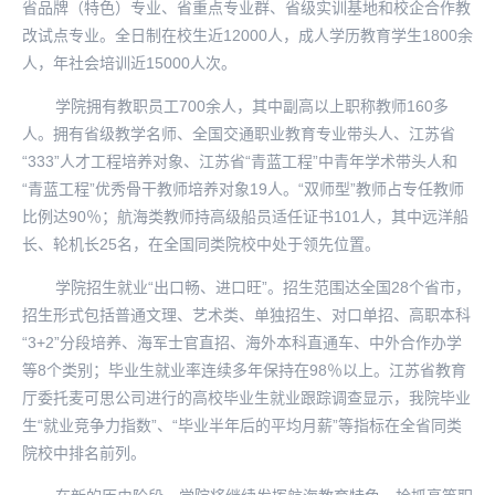
省品牌（特色）专业、省重点专业群、省级实训基地和校企合作教
改试点专业。全日制在校生近12000人，成人学历教育学生1800余
人，年社会培训近15000人次。
学院拥有教职员工700余人，其中副高以上职称教师160多
人。拥有省级教学名师、全国交通职业教育专业带头人、江苏省
“333”人才工程培养对象、江苏省“青蓝工程”中青年学术带头人和
“青蓝工程”优秀骨干教师培养对象19人。“双师型”教师占专任教师
比例达90％；航海类教师持高级船员适任证书101人，其中远洋船
长、轮机长25名，在全国同类院校中处于领先位置。
学院招生就业“出口畅、进口旺”。招生范围达全国28个省市，
招生形式包括普通文理、艺术类、单独招生、对口单招、高职本科
“3+2”分段培养、海军士官直招、海外本科直通车、中外合作办学
等8个类别；毕业生就业率连续多年保持在98％以上。江苏省教育
厅委托麦可思公司进行的高校毕业生就业跟踪调查显示，我院毕业
生“就业竞争力指数”、“毕业半年后的平均月薪”等指标在全省同类
院校中排名前列。