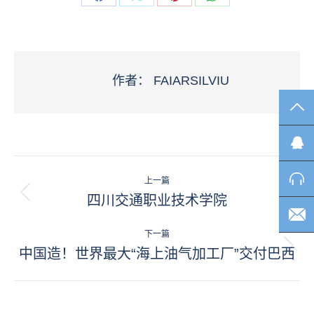
分
分
分
分
享
享
享
享
脸
X
Pinterest
WhatsApp
书
作者：
FAIARSILVIU
TO
文
上一篇
章
四川交通职业技术学院
历
史
导
的
下一篇
航
文
中国造！世界最大“海上油气加工厂”交付巴西
未
章：
来
的
文