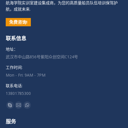
航海学院实训室建设集成商，为您的高质量船员队伍培训保驾护
航，成就未来.
免费咨询!
联系信息
地址：
武汉市中山路856号紫阳众创空间C124号
工作时间:
Mon - Fri: 9AM - 7PM
联系电话:
13801785300
找到我们：
Skype
Mail
Whatsapp
页
页
页
服务
在
在
在