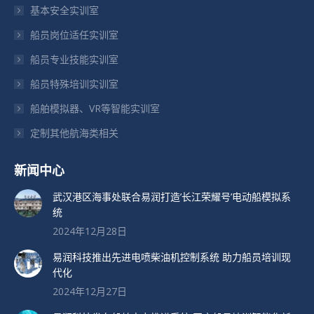
新
新
新
基本安全实训室
窗
窗
窗
船员岗位适任实训室
口
口
口
船员专业技能实训室
中
中
中
打
打
打
船员特殊培训实训室
开
开
开
船舶模拟器、VR等智能实训室
定制其他航海类相关
新闻中心
武汉港区海事处联合易润打造’长江荣耀号’电动船模拟系
统
2024年12月28日
易润科技推出先进电喷柴油机控制系统 助力船员培训现
代化
2024年12月27日