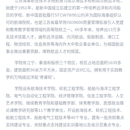
江苏海事职业技术学院前身为南京海运学校和南京航运学校，
始建于1951年，是新中国成立后建立的第一所培养远洋和内河船
员的学校、新中国首批履行STCW78/95公约并为国际海事组织认
可的航海院校，也是江苏省最早将ISO9000质量管理标准引入党建
和教育教学管理领域的高等院校之一。60多年来，培养出13万多
名技术技能人才，遍布远洋运输、内河航运、船舶制造、港口工
程、物流经贸、信息商务等海内外大中型企事业单位，为祖国航运
事业做出重要贡献，堪称航运人才的摇篮。
学院有江宁、秦淮和板桥三个校区，校区占地总面积1639多
亩，建筑面积30余万平方米，固定资产达9亿元。拥有用于实践教
学的万吨级远洋船“育睿轮”。
学院设有航海技术学院、轮机工程学院、船舶与海洋工程学
院、电气与自动化工程学院、经济管理学院、信息工程学院、人文
艺术学院、继续教育学院和基础教学部、体育教学部、思想政治理
论课教学研究部等11个教学单位，开设航海技术、轮机工程技术、
船舶工程技术、船舶电气工程技术等40个专业，建有一批央财重点
支持建设专业、央财重点支持建设实训基地以及省示范重点专业、