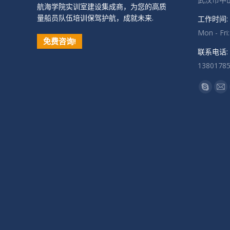
航海学院实训室建设集成商，为您的高质
量船员队伍培训保驾护航，成就未来.
工作时间:
Mon - Fri
免费咨询!
联系电话:
1380178
找到我们
Skype
Ma
页
页
在
在
新
新
窗
窗
口
口
中
中
打
打
开
开