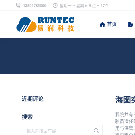
13801785300
星期一 -- 星期五 9 点 – 17点
首页
海图实训室
近期评论
海图
我院共有
搜索
驶员适任
搜
用与保管
索：