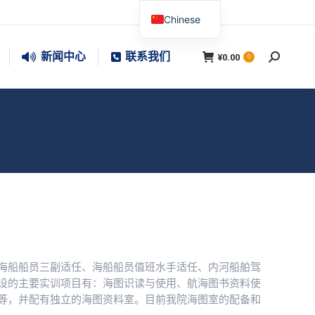
Chinese
新闻中心
联系我们
¥
0.00
搜
0
索：
您在这里：
首页
实训室建设
船员岗位适任实训室
海图实训室
海船船员三副适任、海船船员值班水手适任、内河船舶驾
设的主要实训项目有：海图识读与使用、航海图书资料使
等，并配有独立的海图资料室。目前我院海图室的配备和