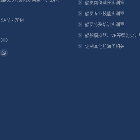
船员岗位适任实训室
船员专业技能实训室
: 9AM - 7PM
船员特殊培训实训室
船舶模拟器、VR等智能实训
5300
定制其他航海类相关
：
il
Whatsapp
页
在
新
窗
口
中
打
开