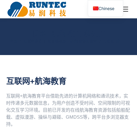
¥
0.00
0
Chinese
搜
索：
互联网+航海教育系列产品
您在这里：
首页
实训室建设
船舶模拟器、VR等智能实训室
互联网+航……
互联网+航海教育
互联网+航海教育平台借助先进的计算机网络和通讯技术，实
时传递多元数据信息，为用户创造不受时间、空间限制的可视
化交互学习环境。目前已开发的在线航海教育资源包括船舶配
载、虚拟漫游、操纵与避碰、GMDSS等，跨平台多浏览器支
持。