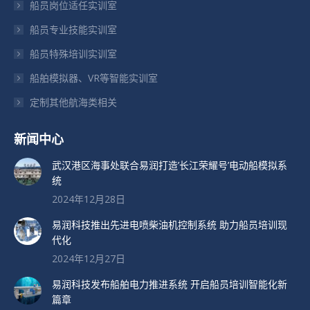
船员岗位适任实训室
口
口
口
船员专业技能实训室
中
中
中
打
打
打
船员特殊培训实训室
开
开
开
船舶模拟器、VR等智能实训室
定制其他航海类相关
新闻中心
武汉港区海事处联合易润打造’长江荣耀号’电动船模拟系
统
2024年12月28日
易润科技推出先进电喷柴油机控制系统 助力船员培训现
代化
2024年12月27日
易润科技发布船舶电力推进系统 开启船员培训智能化新
篇章