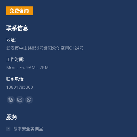
免费咨询!
联系信息
地址：
武汉市中山路856号紫阳众创空间C124号
工作时间:
Mon - Fri: 9AM - 7PM
联系电话:
13801785300
找到我们：
Skype
Mail
Whatsapp
页
页
页
服务
在
在
在
新
新
新
基本安全实训室
窗
窗
窗