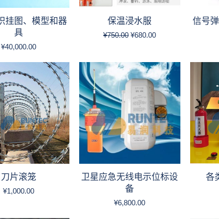
识挂图、模型和器
保温浸水服
信号弹
具
原
当
¥
750.00
¥
680.00
价
前
¥
40,000.00
为：
价
¥750.00。
格
为：
¥680.00。
刀片滚笼
卫星应急无线电示位标设
各
备
¥
1,000.00
¥
6,800.00