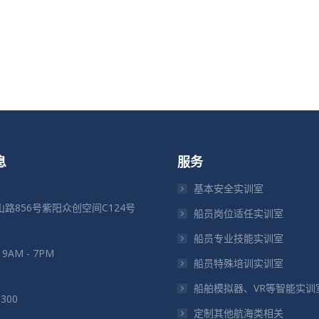
息
服务
基本安全实训室
路856号紫阳众创空间C124号
船员岗位适任实训室
船员专业技能实训室
: 9AM - 7PM
船员特殊培训实训室
船舶模拟器、VR等智能实训
5300
定制其他航海类相关