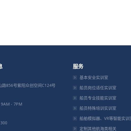
息
服务
基本安全实训室
路856号紫阳众创空间C124号
船员岗位适任实训室
船员专业技能实训室
: 9AM - 7PM
船员特殊培训实训室
船舶模拟器、VR等智能实训
5300
定制其他航海类相关