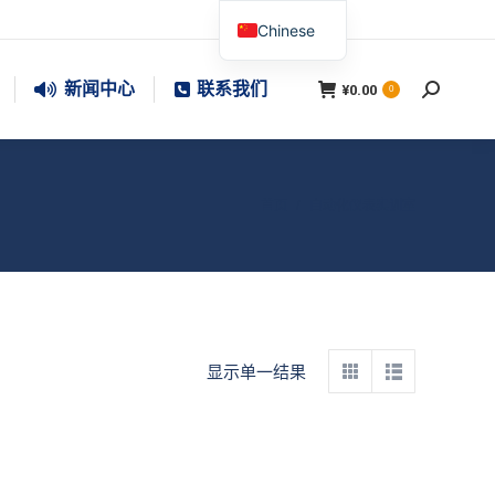
Chinese
新闻中心
联系我们
¥
0.00
搜
0
索：
您在这里：
首页
自动化仪表实训室
显示单一结果