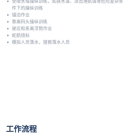
受限水域操纵训练，如狭水道、进出港航道等危险复杂条
件下的操纵训练
锚泊作业
靠离码头操纵训练
驶近和系离浮筒作业
蛇航绕标
模拟人员落水，搜救落水人员
工作流程