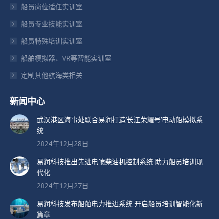
船员岗位适任实训室
口
口
口
船员专业技能实训室
中
中
中
打
打
打
船员特殊培训实训室
开
开
开
船舶模拟器、VR等智能实训室
定制其他航海类相关
新闻中心
武汉港区海事处联合易润打造’长江荣耀号’电动船模拟系
统
2024年12月28日
易润科技推出先进电喷柴油机控制系统 助力船员培训现
代化
2024年12月27日
易润科技发布船舶电力推进系统 开启船员培训智能化新
篇章