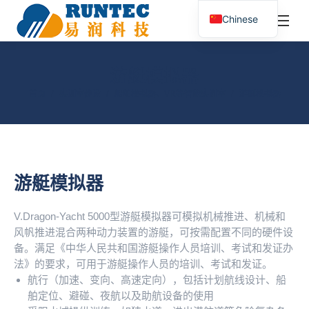
¥
0.00
0
Chinese
搜
索：
游艇模拟器
您在这里：
首页
实训室建设
船舶模拟器、VR等智能实训室
游艇模拟器
游艇模拟器
V.Dragon-Yacht 5000型游艇模拟器可模拟机械推进、机械和
风帆推进混合两种动力装置的游艇，可按需配置不同的硬件设
备。满足《中华人民共和国游艇操作人员培训、考试和发证办
法》的要求，可用于游艇操作人员的培训、考试和发证。
航行（加速、变向、高速定向），包括计划航线设计、船
舶定位、避碰、夜航以及助航设备的使用