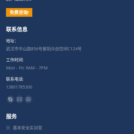
免费咨询!
联系信息
地址：
武汉市中山路856号紫阳众创空间C124号
工作时间:
Mon - Fri: 9AM - 7PM
联系电话:
13801785300
找到我们：
Skype
Mail
Whatsapp
页
页
页
服务
在
在
在
新
新
新
基本安全实训室
窗
窗
窗