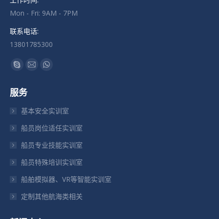
Mon - Fri: 9AM - 7PM
联系电话:
13801785300
找到我们：
Skype
Mail
Whatsapp
页
页
页
服务
在
在
在
新
新
新
基本安全实训室
窗
窗
窗
船员岗位适任实训室
口
口
口
船员专业技能实训室
中
中
中
打
打
打
船员特殊培训实训室
开
开
开
船舶模拟器、VR等智能实训室
定制其他航海类相关