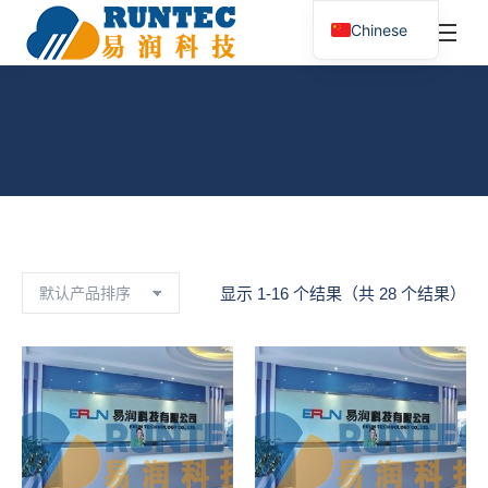
¥
0.00
0
Chinese
搜
索：
拆装实训室
您在这里：
首页
拆装实训室
显示 1-16 个结果（共 28 个结果）