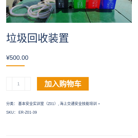
垃圾回收装置
¥
500.00
垃
加入购物车
圾
回
收
分类：
基本安全实训室（Z01）
,
海上交通安全技能培训
装
SKU：
ER-Z01-39
置
数
量