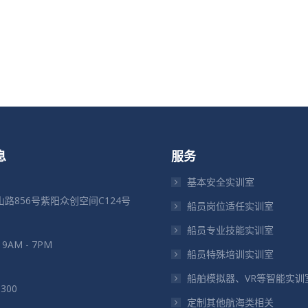
息
服务
基本安全实训室
路856号紫阳众创空间C124号
船员岗位适任实训室
船员专业技能实训室
: 9AM - 7PM
船员特殊培训实训室
船舶模拟器、VR等智能实训
5300
定制其他航海类相关