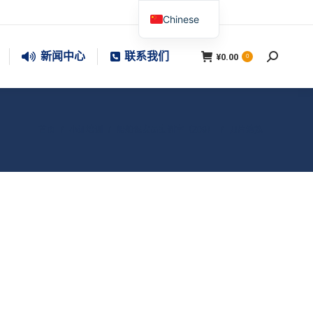
Chinese
新闻中心
联系我们
¥
0.00
搜
0
索：
您在这里：
首页
小证培训
船舶保安员实训室（Z09）
刀片滚笼