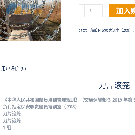
刀
加入
片
滚
笼
分类：
船舶保安员实训室（Z09）
,
数
量
用户评价 (0)
刀片滚笼
《中华人民共和国船员培训管理规则》（交通运输部令 2019 年第 5
：负有指定保安职责船员培训室（ Z08）
：刀片滚笼
：刀片滚笼
1 组