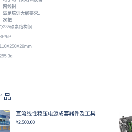
：网线钳
：满足培训大纲要求。
：20把
Q235碳素结构钢
P/6P
10X250X28mm
95.3g
产品
直流线性稳压电源成套器件及工具
¥
2,500.00