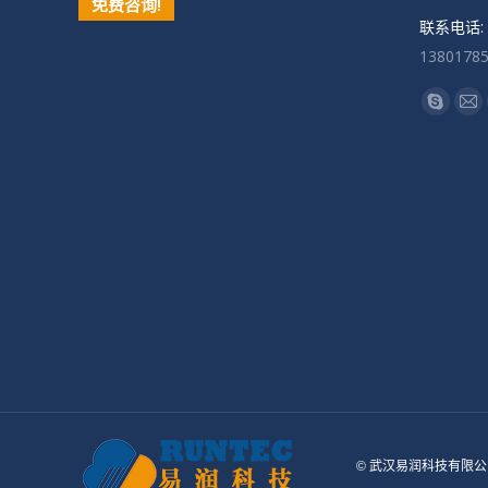
免费咨询!
联系电话:
1380178
找到我们
Skype
Ma
页
页
在
在
新
新
窗
窗
口
口
中
中
打
打
开
开
© 武汉易润科技有限公司 