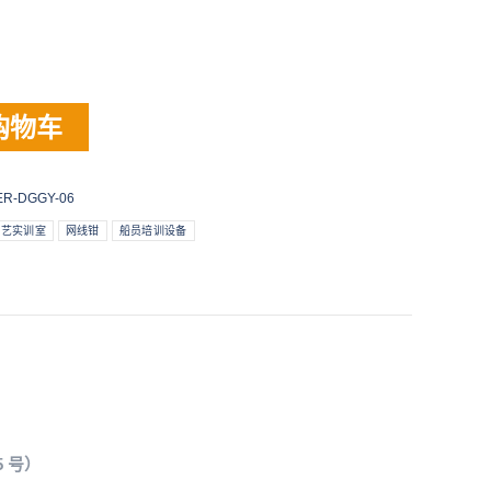
购物车
ER-DGGY-06
工艺实训室
网线钳
船员培训设备
 号）