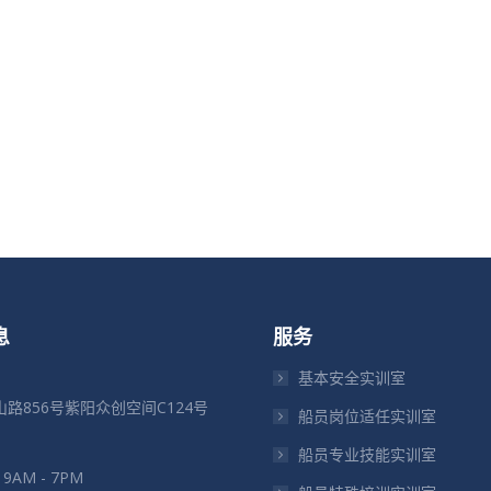
息
服务
基本安全实训室
路856号紫阳众创空间C124号
船员岗位适任实训室
船员专业技能实训室
: 9AM - 7PM