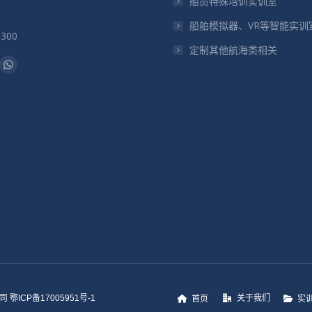
船员特殊培训实训室
船舶模拟器、VR等智能实训
5300
定制其他航海类相关
：
il
Whatsapp
页
在
新
窗
口
中
打
开
关于我们
鄂ICP备17005951号-1
首页
实