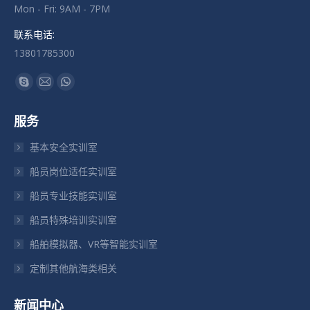
Mon - Fri: 9AM - 7PM
联系电话:
13801785300
找到我们：
Skype
Mail
Whatsapp
页
页
页
服务
在
在
在
新
新
新
基本安全实训室
窗
窗
窗
船员岗位适任实训室
口
口
口
船员专业技能实训室
中
中
中
打
打
打
船员特殊培训实训室
开
开
开
船舶模拟器、VR等智能实训室
定制其他航海类相关
新闻中心