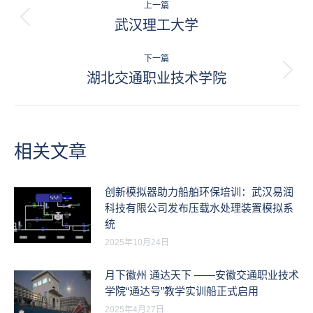
上一篇
章
武汉理工大学
历
史
导
的
下一篇
航
文
湖北交通职业技术学院
未
章：
来
的
文
章：
相关文章
创新模拟器助力船舶环保培训：武汉易润
科技有限公司发布压载水处理装置模拟系
统
2025年10月24日
月下徽州 通达天下 ——安徽交通职业技术
学院“通达号”教学实训船正式启用
2025年4月27日