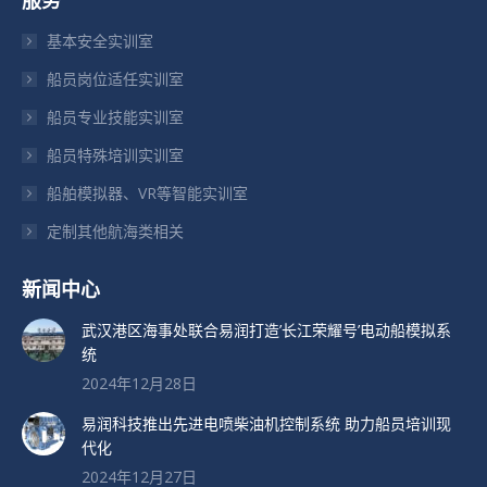
服务
在
在
在
新
新
新
基本安全实训室
窗
窗
窗
船员岗位适任实训室
口
口
口
船员专业技能实训室
中
中
中
打
打
打
船员特殊培训实训室
开
开
开
船舶模拟器、VR等智能实训室
定制其他航海类相关
新闻中心
武汉港区海事处联合易润打造’长江荣耀号’电动船模拟系
统
2024年12月28日
易润科技推出先进电喷柴油机控制系统 助力船员培训现
代化
2024年12月27日