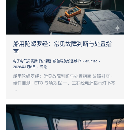
船用陀螺罗经：常见故障判断与处置指
南
电子电气员实操评估课程
,
船舶导航设备维护
eruntec
2026年1月8日
评论
船用陀螺罗经：常见故障判断与处置指南 故障排查 ·
硬件自测 · ETO 专项规程 一、主罗经电源指示灯不亮
…