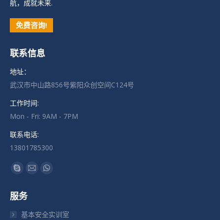
航，成就未来.
免费咨询!
联系信息
地址：
武汉市中山路856号紫阳众创空间C124号
工作时间:
Mon - Fri: 9AM - 7PM
联系电话:
13801785300
找到我们：
Skype
Mail
Whatsapp
页
页
页
服务
在
在
在
新
新
新
基本安全实训室