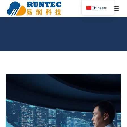
¥
0.00
0
Chinese
搜
索：
作者归档：
ERUNTEC
您在这里：
首页
文章作者：eruntec