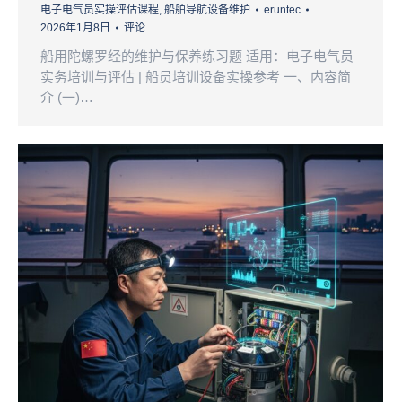
电子电气员实操评估课程
,
船舶导航设备维护
eruntec
2026年1月8日
评论
船用陀螺罗经的维护与保养练习题 适用：电子电气员
实务培训与评估 | 船员培训设备实操参考 一、内容简
介 (一)…