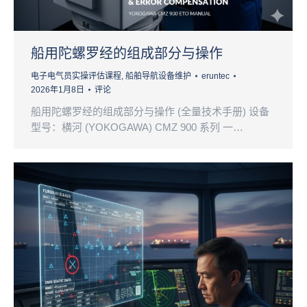
船用陀螺罗经的组成部分与操作
电子电气员实操评估课程
,
船舶导航设备维护
eruntec
2026年1月8日
评论
船用陀螺罗经的组成部分与操作 (全量技术手册) 设备
型号：横河 (YOKOGAWA) CMZ 900 系列 一…