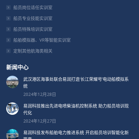
窗
窗
窗
船员岗位适任实训室
口
口
口
船员专业技能实训室
中
中
中
打
打
打
船员特殊培训实训室
开
开
开
船舶模拟器、VR等智能实训室
定制其他航海类相关
新闻中心
武汉港区海事处联合易润打造’长江荣耀号’电动船模拟系
统
2024年12月28日
易润科技推出先进电喷柴油机控制系统 助力船员培训现
代化
2024年12月27日
易润科技发布船舶电力推进系统 开启船员培训智能化新