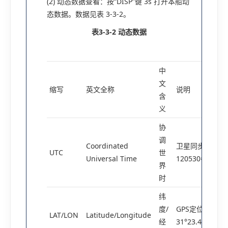
(2) 动态数据查看：按“DISP”键 3s 打开本船动
态数据。数据见表 3-3-2。
表3-3-2
动态数据
中
文
缩写
英文全称
说明
含
义
协
调
Coordinated
卫星同步时间(
UTC
世
Universal Time
120530=12日05
界
时
纬
度/
GPS定位数据(
LAT/LON
Latitude/Longitude
经
31°23.45′N/121