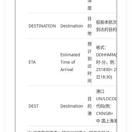
深
度
目
船舶本航次要
DESTINATION
Destination
的
到达的目的港
地
预
格式：
计
Estimated
DDHHMM(日-
到
ETA
Time of
时-分，例：
达
Arrival
251830= 25
时
日18:30)
间
港口
目
UN/LOCODE
DEST
Destination
的
代码(例：
港
CNNGB=
中 国上海港)