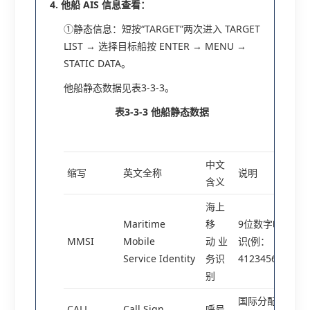
4. 他船 AIS 信息查看：
①静态信息：短按“TARGET”两次进入 TARGET
LIST → 选择目标船按 ENTER → MENU →
STATIC DATA。
他船静态数据见表3-3-3。
表3-3-3
他船静态数据
中文
缩写
英文全称
说明
含义
海上
Maritime
移
9位数字唯一标
MMSI
Mobile
动 业
识(例：
Service Identity
务识
412345678)
别
国际分配代码
CALL
Call Sign
呼号