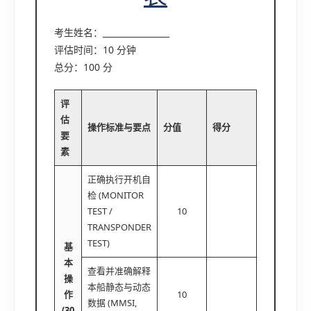
考生姓名：________________
评估时间：10 分钟
总分：100 分
评
估
操作标准与要点
分值
得分
要
素
正确执行开机自
检 (MONITOR
TEST /
10
TRANSPONDER
TEST)
基
本
查看并准确解释
操
本船静态与动态
作
10
数据 (MMSI,
(30