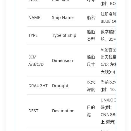
(例：BOWA3)
注册名称(例：
NAME
Ship Name
船名
BLUE OCEAN)
船舶
数字编码(70=货
TYPE
Type of Ship
类型
船，35=渔船等)
A:船首至天线；
DIM
船舶
B:天线至船尾；
Dimension
A/B/C/D
尺寸
C/D: 左右舷至
天线(m)
吃水
当前吃水值
DRAUGHT
Draught
深度
(例：10.5m)
UN/LOCODE代
目的
码(例：
DEST
Destination
港
CNNGB=中国
上 海港)