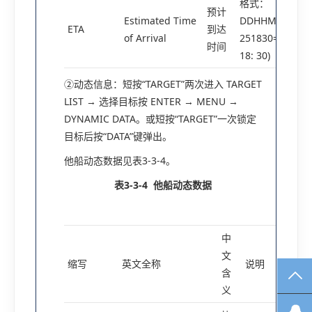
格式：
预计
Estimated Time
DDHHMM(例：
ETA
到达
of Arrival
251830=25日
时间
18: 30)
②动态信息：短按“TARGET”两次进入 TARGET
LIST → 选择目标按 ENTER → MENU →
DYNAMIC DATA。或短按“TARGET”一次锁定
目标后按“DATA”键弹出。
他船动态数据见表3-3-4。
表3-3-4
他船动态数据
中
文
缩写
英文全称
说明
含
TO
义