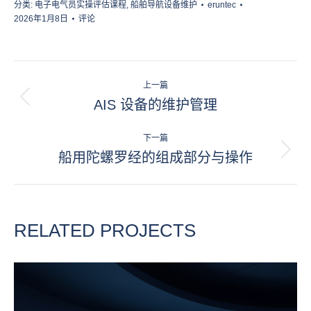
分类:
电子电气员实操评估课程
,
船舶导航设备维护
eruntec
2026年1月8日
评论
项
上一篇
目
AIS 设备的维护管理
上
一
导
项
下一篇
航
目：
船用陀螺罗经的组成部分与操作
下
一
项
目：
RELATED PROJECTS