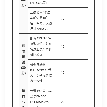
L/L, COG等)
分)
正确设置/修改
本船信息 (船
10
名、呼号、天线
尺寸 A/B/C/D)
配置 CPA/TCPA
报警阈值，并在
信
15
雷达上进行同步
号
对比验证
测
试
模拟传感器
(30
(GNSS/罗经) 丢
15
分)
失，识别报警信
息一致性
接
设置 I/O 端口模
口
式 (SENSOR /
与
EXT DISPLAY)
20