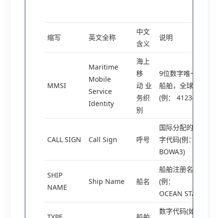
中文
缩写
英文全称
说明
含义
海上
Maritime
移
9位数字唯一标识
Mobile
MMSI
动 业
船舶，全球通用
Service
务织
(例： 412345678)
Identity
别
国际分配的字母数
CALL SIGN
Call Sign
呼号
字代码(例：
BOWA3)
船舶注册名称
SHIP
Ship Name
船名
(例：
NAME
OCEAN STAR)
数字代码(如：70=
TYPE
船舶