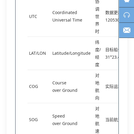
协
调
Coordinated
数据更新时间(
UTC
世
Universal Time
120530=12日 0
界
时
纬
度/
目标船位置(例
LAT/LON
Latitude/Longitude
经
31°23.45′N/121
度
对
Course
地
COG
实际运动方向(0°~
over Ground
航
向
对
Speed
地
SOG
当前航速(kn,例：
over Ground
航
速