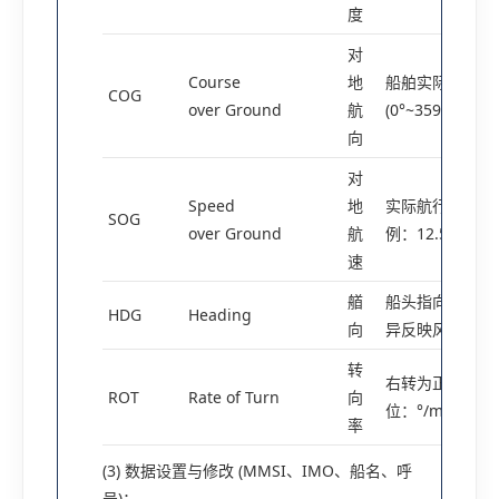
度
对
Course
地
船舶实际运动方
COG
over Ground
航
(0°~359°,以真
向
对
Speed
地
实际航行速度(单
SOG
over Ground
航
例：12.5 kn)
速
艏
船头指向方向(与
HDG
Heading
向
异反映风流压影
转
右转为正/左转为
ROT
Rate of Turn
向
位：°/min,例：+
率
(3) 数据设置与修改 (MMSI、IMO、船名、呼
号)：