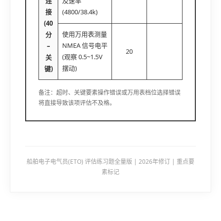
连
及速率
接
(4800/38.4k)
(40
使用万用表测量
分
NMEA 信号电平
–
20
(观察 0.5~1.5V
关
摆动)
键)
备注：超时、关键要素操作错误或万用表档位选择错误
将直接导致该项评估不及格。
船舶电子电气员(ETO) 评估练习题全量版 | 2026年修订 | 重点要
素标记