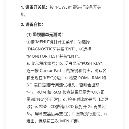
1. 设备开关机：
按 “POWER” 键进行设备开关
机。
2. 设备自检：
(1) 监视器单元测试：
①按“MENU”键打开主菜单；②选择
“DIAGNOSTICS”并按“ENT”；③选择
“MONITOR TEST”并按“ENT”。
a. 显示程序编号；b. 反白显示“PUSH KEY”，
逐一按 Cursor Pad 上的按键和箭头，确认名
称出现在“KEY”旁边；c. 检查 ROM、RAM 和
I/O 端口(需要专用测试接头，否则会出现
“–”)。ROM 和 RAM 检查结果显示为“OK”(正
常)或“NG”(不正常)；d. 检查对比度是否自动更
改；e. 检查 LCD(所有 LCD 段打开 2s 再关闭
3s，屏幕变黑后再变白)；f. 重新执行测试；g.
退出：连续按三次“MENU”键。