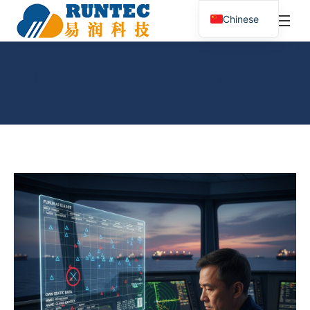
¥
0.00
0
Chinese
搜
索：
AIS 设备的操作与维护评估练习题
您在这里：
首页
Project
AIS 设……