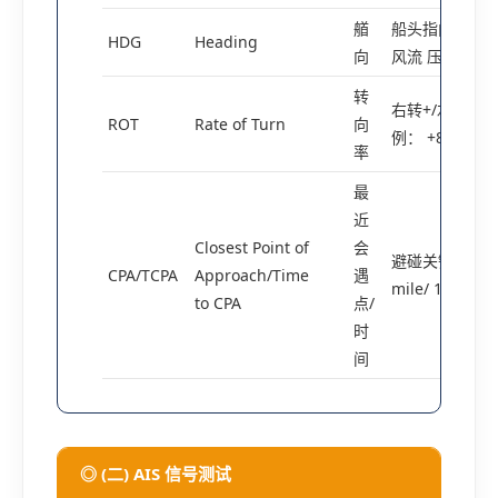
艏
船头指向(与C
HDG
Heading
向
风流 压 )
转
右转+/左转-(单位
ROT
Rate of Turn
向
例： +8)
率
最
近
Closest Point of
会
避碰关键参数(例：
CPA/TCPA
Approach/Time
遇
mile/ 12 min)
to CPA
点/
时
间
◎ (二) AIS 信号测试