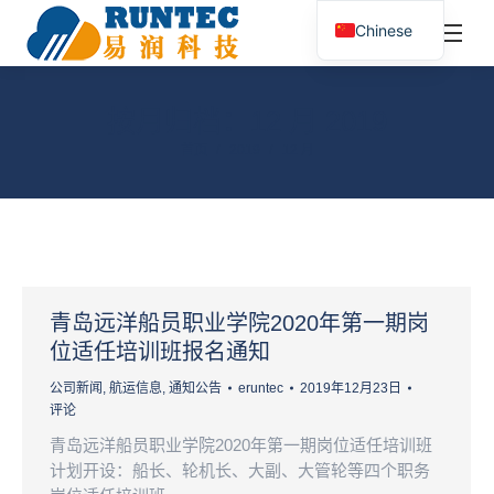
¥
0.00
0
Chinese
搜
索：
按月归档：
12 月 2019
您在这里：
首页
2019
12 月
青岛远洋船员职业学院2020年第一期岗
位适任培训班报名通知
公司新闻
,
航运信息
,
通知公告
eruntec
2019年12月23日
评论
青岛远洋船员职业学院2020年第一期岗位适任培训班
计划开设：船长、轮机长、大副、大管轮等四个职务