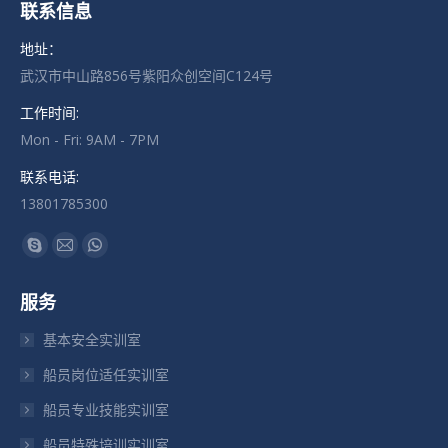
联系信息
地址：
武汉市中山路856号紫阳众创空间C124号
工作时间:
Mon - Fri: 9AM - 7PM
联系电话:
13801785300
找到我们：
Skype
Mail
Whatsapp
页
页
页
服务
在
在
在
新
新
新
基本安全实训室
窗
窗
窗
船员岗位适任实训室
口
口
口
船员专业技能实训室
中
中
中
打
打
打
船员特殊培训实训室