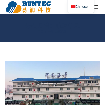
¥
0.00
0
Chinese
搜
索：
分类归档：
航运信息
您在这里：
首页
分类 "航运信息"