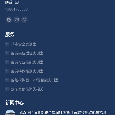
联系电话:
13801785300
找到我们：
Skype
Mail
Whatsapp
页
页
页
服务
在
在
在
新
新
新
基本安全实训室
窗
窗
窗
船员岗位适任实训室
口
口
口
船员专业技能实训室
中
中
中
打
打
打
船员特殊培训实训室
开
开
开
船舶模拟器、VR等智能实训室
定制其他航海类相关
新闻中心
武汉港区海事处联合易润打造’长江荣耀号’电动船模拟系