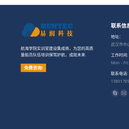
联系信
地址：
武汉市中山
航海学院实训室建设集成商，为您的高质
量船员队伍培训保驾护航，成就未来.
工作时间:
Mon - Fri
免费咨询!
联系电话:
1380178
找到我们
Skype
Ma
页
页
在
在
新
新
窗
窗