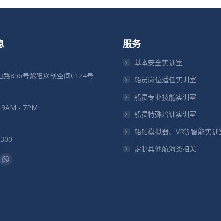
息
服务
基本安全实训室
路856号紫阳众创空间C124号
船员岗位适任实训室
船员专业技能实训室
: 9AM - 7PM
船员特殊培训实训室
船舶模拟器、VR等智能实训
5300
定制其他航海类相关
：
il
Whatsapp
页
在
新
窗