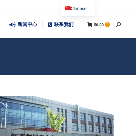
Chinese
新闻中心
联系我们
¥
0.00
搜
0
索：
您在这里：
首页
2025
4 月
27