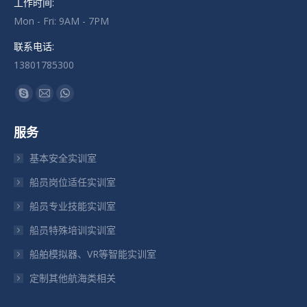
工作时间:
Mon - Fri: 9AM - 7PM
联系电话:
13801785300
找到我们：
Skype
Mail
Whatsapp
页
页
页
服务
在
在
在
新
新
新
基本安全实训室
窗
窗
窗
船员岗位适任实训室
口
口
口
船员专业技能实训室
中
中
中
打
打
打
船员特殊培训实训室
开
开
开
船舶模拟器、VR等智能实训室
定制其他航海类相关