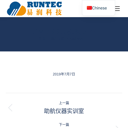
¥
0.00
0
Chinese
搜
索：
GMDSS真机实训室
您在这里：
首页
照片专辑
GMDSS……
2019年7月7日
相
上一篇
册
助航仪器实训室
上
一
导
个
下一篇