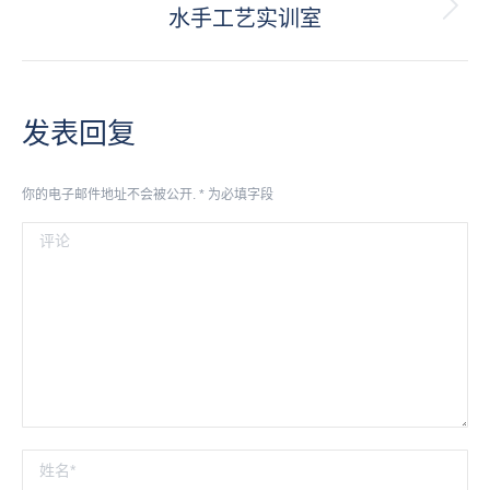
航
相
水手工艺实训室
下
册：
一
个
相
册：
发表回复
你的电子邮件地址不会被公开.
*
为必填字段
评论
姓名 *