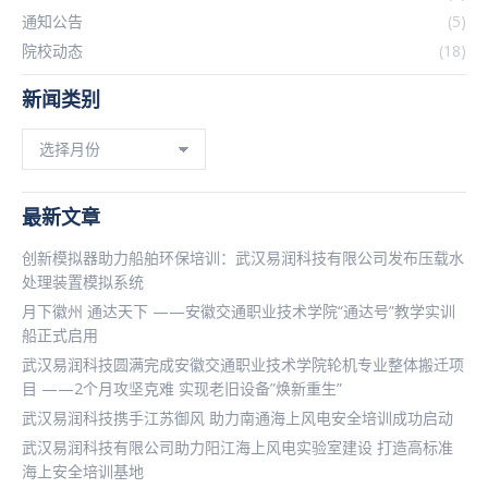
通知公告
(5)
院校动态
(18)
新闻类别
新
闻
类
别
最新文章
创新模拟器助力船舶环保培训：武汉易润科技有限公司发布压载水
处理装置模拟系统
月下徽州 通达天下 ——安徽交通职业技术学院“通达号”教学实训
船正式启用
武汉易润科技圆满完成安徽交通职业技术学院轮机专业整体搬迁项
目 ——2个月攻坚克难 实现老旧设备”焕新重生”
武汉易润科技携手江苏御风 助力南通海上风电安全培训成功启动
武汉易润科技有限公司助力阳江海上风电实验室建设 打造高标准
海上安全培训基地