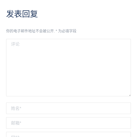
航
相
册：
发表回复
你的电子邮件地址不会被公开.
*
为必填字段
评论
姓名 *
邮箱 *
网站