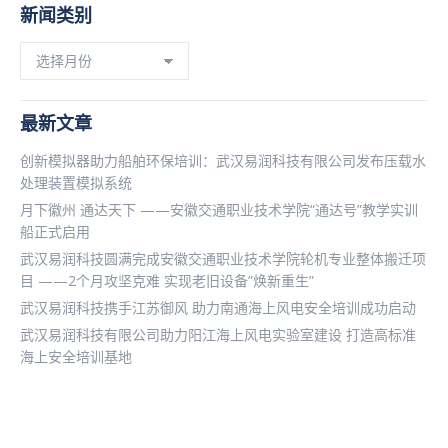
新闻类别
新
闻
类
别
最新文章
创新模拟器助力船舶环保培训：武汉易润科技有限公司发布压载水
处理装置模拟系统
月下徽州 通达天下 ——安徽交通职业技术学院“通达号”教学实训
船正式启用
武汉易润科技圆满完成安徽交通职业技术学院轮机专业整体搬迁项
目 ——2个月攻坚克难 实现老旧设备”焕新重生”
武汉易润科技携手江苏御风 助力南通海上风电安全培训成功启动
武汉易润科技有限公司助力阳江海上风电实验室建设 打造高标准
海上安全培训基地