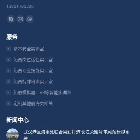
13801785300
找到我们：
Skype
Mail
Whatsapp
页
页
页
服务
在
在
在
新
新
新
基本安全实训室
窗
窗
窗
船员岗位适任实训室
口
口
口
船员专业技能实训室
中
中
中
打
打
打
船员特殊培训实训室
开
开
开
船舶模拟器、VR等智能实训室
定制其他航海类相关
新闻中心
武汉港区海事处联合易润打造’长江荣耀号’电动船模拟系
统