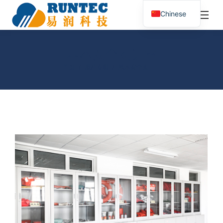
¥
0.00
0
Chinese
搜
索：
基本安全实训室
您在这里：
首页
照片专辑
基本安全实……