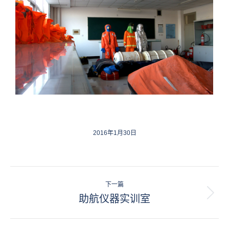
2016年1月30日
相
下一篇
册
助航仪器实训室
下
一
导
个