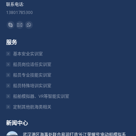
联系电话:
13801785300
找到我们：
Skype
Mail
Whatsapp
页
页
页
服务
在
在
在
新
新
新
基本安全实训室
窗
窗
窗
船员岗位适任实训室
口
口
口
船员专业技能实训室
中
中
中
打
打
打
船员特殊培训实训室
开
开
开
船舶模拟器、VR等智能实训室
定制其他航海类相关
新闻中心
武汉港区海事处联合易润打造’长江荣耀号’电动船模拟系