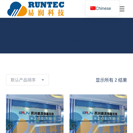
¥
0.00
0
Chinese
搜
索：
3
您在这里：
首页
产品已标记为“3”
显示所有 2 结果