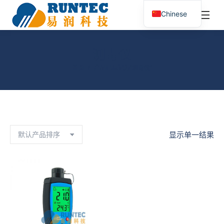
¥
0.00
0
Chinese
搜
索：
测毒仪
您在这里：
首页
产品已标记为“测毒仪”
显示单一结果