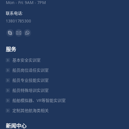
Mon - Fri: 9AM - 7PM
联系电话:
13801785300
找到我们：
Skype
Mail
Whatsapp
页
页
页
服务
在
在
在
新
新
新
基本安全实训室
窗
窗
窗
船员岗位适任实训室
口
口
口
船员专业技能实训室
中
中
中
打
打
打
船员特殊培训实训室
开
开
开
船舶模拟器、VR等智能实训室
定制其他航海类相关
新闻中心