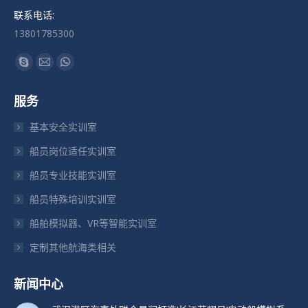
联系电话:
13801785300
找到我们：
Skype
Mail
Whatsapp
页
页
页
服务
在
在
在
新
新
新
基本安全实训室
窗
窗
窗
船员岗位适任实训室
口
口
口
船员专业技能实训室
中
中
中
打
打
打
船员特殊培训实训室
开
开
开
船舶模拟器、VR等智能实训室
定制其他航海类相关
新闻中心