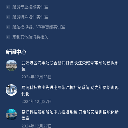
船员专业技能实训室
中
中
中
打
打
打
船员特殊培训实训室
开
开
开
船舶模拟器、VR等智能实训室
定制其他航海类相关
新闻中心
武汉港区海事处联合易润打造’长江荣耀号’电动船模拟系
统
2024年12月28日
易润科技推出先进电喷柴油机控制系统 助力船员培训现
代化
2024年12月27日
易润科技发布船舶电力推进系统 开启船员培训智能化新
篇章
2024年12月27日