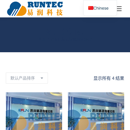
¥
0.00
0
Chinese
搜
索：
船用分油机
您在这里：
首页
产品已标记为“船用分油机”
显示所有 4 结果