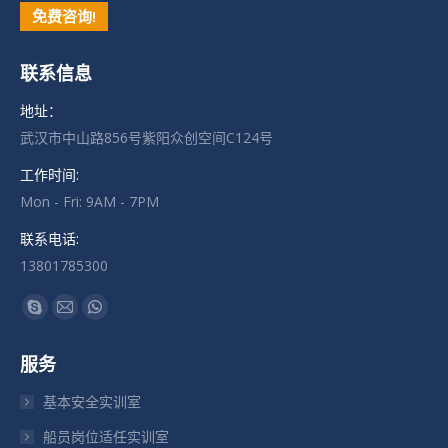
免费咨询!
联系信息
地址：
武汉市中山路856号紫阳众创空间C124号
工作时间:
Mon - Fri: 9AM - 7PM
联系电话:
13801785300
找到我们：
Skype
Mail
Whatsapp
页
页
页
服务
在
在
在
新
新
新
基本安全实训室
窗
窗
窗
船员岗位适任实训室
口
口
口