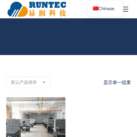
¥
0.00
0
Chinese
搜
索：
电工实验台
您在这里：
首页
产品已标记为“电工实验台”
显示单一结果