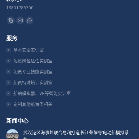
13801785300
找到我们：
Skype
Mail
Whatsapp
页
页
页
服务
在
在
在
新
新
新
基本安全实训室
窗
窗
窗
船员岗位适任实训室
口
口
口
船员专业技能实训室
中
中
中
打
打
打
船员特殊培训实训室
开
开
开
船舶模拟器、VR等智能实训室
定制其他航海类相关
新闻中心
武汉港区海事处联合易润打造’长江荣耀号’电动船模拟系