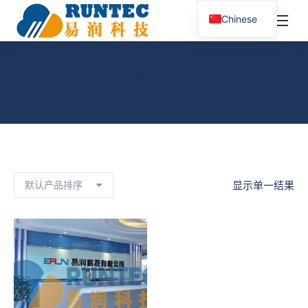
¥
0.00
0
Chinese
搜
索：
电力半导体器件及电路
您在这里：
首页
产品已标记为“电力半导体器件及电路”
显示单一结果