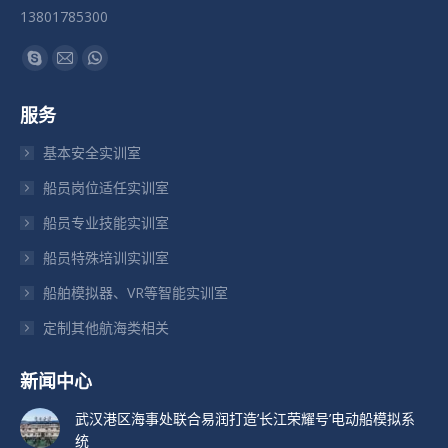
13801785300
找到我们：
Skype
Mail
Whatsapp
页
页
页
服务
在
在
在
新
新
新
基本安全实训室
窗
窗
窗
船员岗位适任实训室
口
口
口
船员专业技能实训室
中
中
中
打
打
打
船员特殊培训实训室
开
开
开
船舶模拟器、VR等智能实训室
定制其他航海类相关
新闻中心
武汉港区海事处联合易润打造’长江荣耀号’电动船模拟系
统