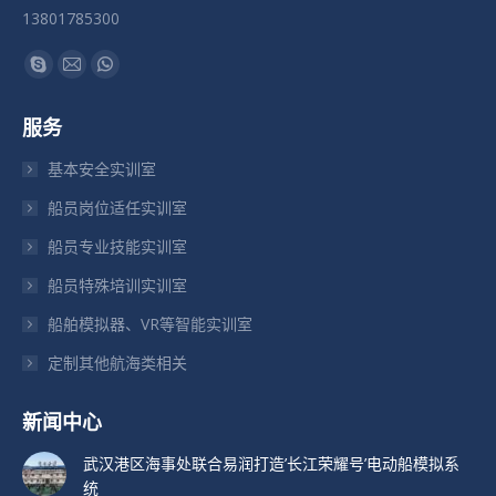
13801785300
找到我们：
Skype
Mail
Whatsapp
页
页
页
服务
在
在
在
新
新
新
基本安全实训室
窗
窗
窗
船员岗位适任实训室
口
口
口
船员专业技能实训室
中
中
中
打
打
打
船员特殊培训实训室
开
开
开
船舶模拟器、VR等智能实训室
定制其他航海类相关
新闻中心
武汉港区海事处联合易润打造’长江荣耀号’电动船模拟系
统