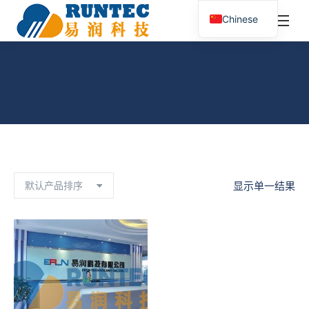
¥
0.00
0
Chinese
搜
索：
焚烧炉模拟器
您在这里：
首页
产品已标记为“焚烧炉模拟器”
显示单一结果