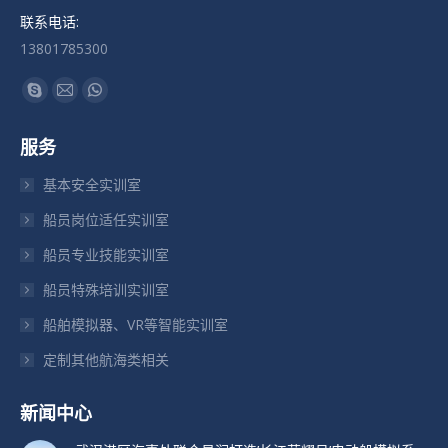
联系电话:
13801785300
找到我们：
Skype
Mail
Whatsapp
页
页
页
服务
在
在
在
新
新
新
基本安全实训室
窗
窗
窗
船员岗位适任实训室
口
口
口
船员专业技能实训室
中
中
中
打
打
打
船员特殊培训实训室
开
开
开
船舶模拟器、VR等智能实训室
定制其他航海类相关
新闻中心