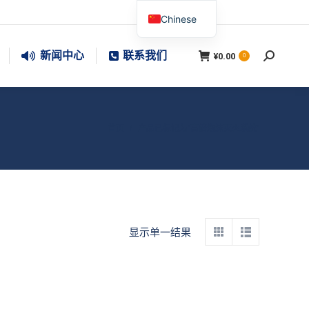
Chinese
新闻中心
联系我们
¥
0.00
搜
0
索：
您在这里：
首页
产品已标记为“高倍泡沫灭火系统”
显示单一结果