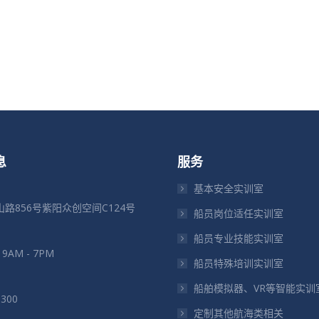
息
服务
基本安全实训室
路856号紫阳众创空间C124号
船员岗位适任实训室
船员专业技能实训室
: 9AM - 7PM
船员特殊培训实训室
船舶模拟器、VR等智能实训
5300
定制其他航海类相关