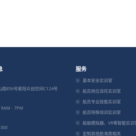
息
服务
基本安全实训室
路856号紫阳众创空间C124号
船员岗位适任实训室
船员专业技能实训室
: 9AM - 7PM
船员特殊培训实训室
船舶模拟器、VR等智能实训
5300
定制其他航海类相关