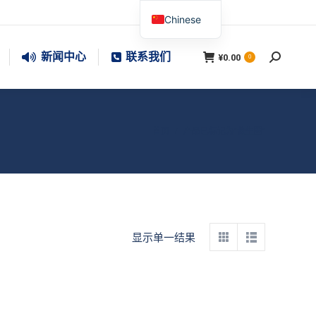
Chinese
新闻中心
联系我们
¥
0.00
搜
0
索：
您在这里：
首页
产品已标记为“救生圈”
显示单一结果