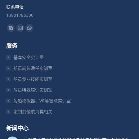
联系电话:
13801785300
找到我们：
Skype
Mail
Whatsapp
页
页
页
服务
在
在
在
新
新
新
基本安全实训室
窗
窗
窗
船员岗位适任实训室
口
口
口
船员专业技能实训室
中
中
中
打
打
打
船员特殊培训实训室
开
开
开
船舶模拟器、VR等智能实训室
定制其他航海类相关
新闻中心