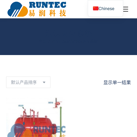
¥
0.00
0
Chinese
搜
索：
泡沫灭火系统
您在这里：
首页
产品已标记为“泡沫灭火系统”
显示单一结果