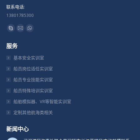
联系电话:
13801785300
找到我们：
Skype
Mail
Whatsapp
页
页
页
服务
在
在
在
新
新
新
基本安全实训室
窗
窗
窗
船员岗位适任实训室
口
口
口
船员专业技能实训室
中
中
中
打
打
打
船员特殊培训实训室
开
开
开
船舶模拟器、VR等智能实训室
定制其他航海类相关
新闻中心