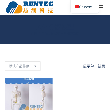
¥
0.00
0
Chinese
搜
索：
人体骨骼模型
您在这里：
首页
产品已标记为“人体骨骼模型”
显示单一结果