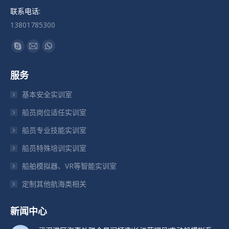
联系电话:
13801785300
找到我们：
Skype
Mail
Whatsapp
页
页
页
服务
在
在
在
新
新
新
基本安全实训室
窗
窗
窗
船员岗位适任实训室
口
口
口
船员专业技能实训室
中
中
中
打
打
打
船员特殊培训实训室
开
开
开
船舶模拟器、VR等智能实训室
定制其他航海类相关
新闻中心