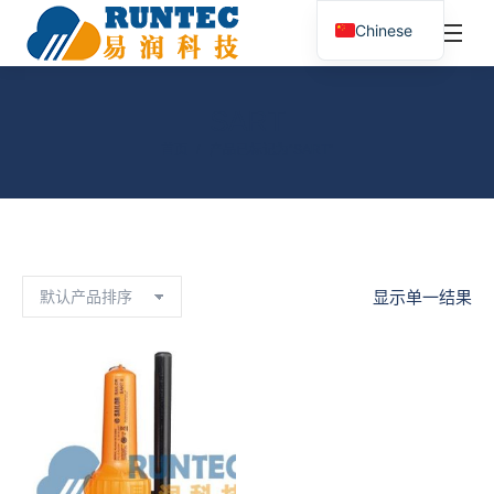
¥
0.00
0
Chinese
搜
索：
SART
您在这里：
首页
产品已标记为“SART”
显示单一结果