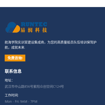
航海学院实训室建设集成商，为您的高质量船员队伍培训保驾护
航，成就未来.
免费咨询!
联系信息
地址：
武汉市中山路856号紫阳众创空间C124号
工作时间:
Mon - Fri: 9AM - 7PM