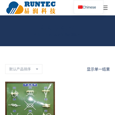
¥
0.00
0
Chinese
搜
索：
绳结训练室
您在这里：
首页
产品已标记为“绳结训练室”
显示单一结果