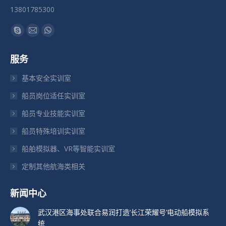
13801785300
找到我们：
Skype
Mail
Whatsapp
页
页
页
服务
在
在
在
新
新
新
基本安全实训室
窗
窗
窗
船员岗位适任实训室
口
口
口
船员专业技能实训室
中
中
中
打
打
打
船员特殊培训实训室
开
开
开
船舶模拟器、VR等智能实训室
定制其他航海类相关
新闻中心
武汉港区海事处联合易润打造’长江荣耀号’电动船模拟系
统