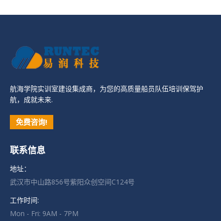
航海学院实训室建设集成商，为您的高质量船员队伍培训保驾护
航，成就未来.
免费咨询!
联系信息
地址：
武汉市中山路856号紫阳众创空间C124号
工作时间:
Mon - Fri: 9AM - 7PM