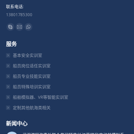
联系电话:
13801785300
找到我们：
Skype
Mail
Whatsapp
页
页
页
服务
在
在
在
新
新
新
基本安全实训室
窗
窗
窗
船员岗位适任实训室
口
口
口
船员专业技能实训室
中
中
中
打
打
打
船员特殊培训实训室
开
开
开
船舶模拟器、VR等智能实训室
定制其他航海类相关
新闻中心