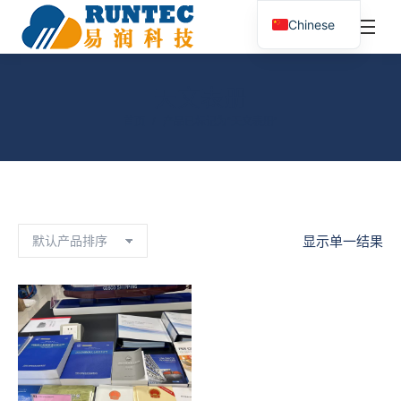
¥
0.00
0
Chinese
搜
索：
天文表册
您在这里：
首页
产品已标记为“天文表册”
显示单一结果