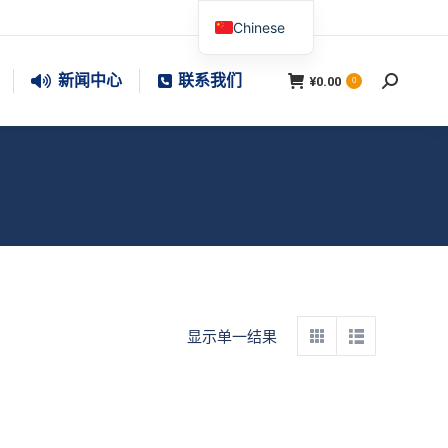
Chinese
新闻中心
联系我们
¥
0.00
搜
0
索：
您在这里：
首页
产品已标记为“一年内的学生《GMDSS实操训练记录表》”
显示单一结果