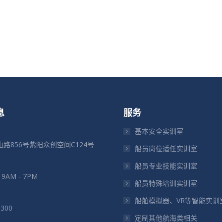
息
服务
基本安全实训室
路856号紫阳众创空间C124号
船员岗位适任实训室
船员专业技能实训室
: 9AM - 7PM
船员特殊培训实训室
船舶模拟器、VR等智能实训
5300
定制其他航海类相关