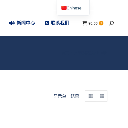
Chinese
新闻中心
联系我们
¥
0.00
搜
0
索：
您在这里：
首页
产品已标记为“止血带”
显示单一结果