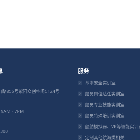
息
服务
基本安全实训室
路856号紫阳众创空间C124号
船员岗位适任实训室
船员专业技能实训室
: 9AM - 7PM
船员特殊培训实训室
船舶模拟器、VR等智能实训
5300
定制其他航海类相关