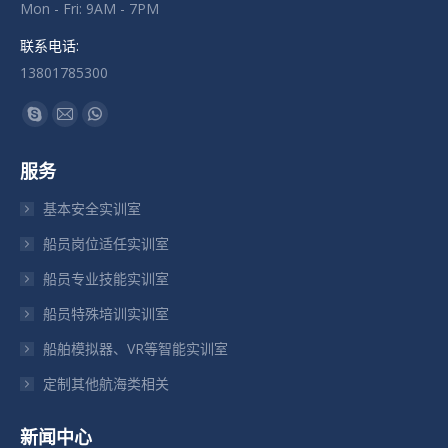
Mon - Fri: 9AM - 7PM
联系电话:
13801785300
找到我们：
Skype
Mail
Whatsapp
页
页
页
服务
在
在
在
新
新
新
基本安全实训室
窗
窗
窗
船员岗位适任实训室
口
口
口
船员专业技能实训室
中
中
中
打
打
打
船员特殊培训实训室
开
开
开
船舶模拟器、VR等智能实训室
定制其他航海类相关
新闻中心