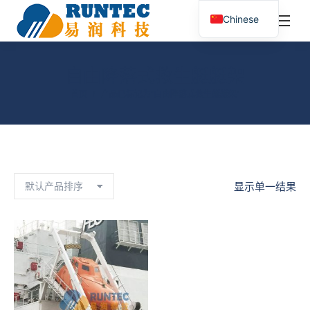
¥
0.00
0
Chinese
搜
索：
自由降落式救生艇艇架
您在这里：
首页
产品已标记为“自由降落式救生艇艇架”
显示单一结果