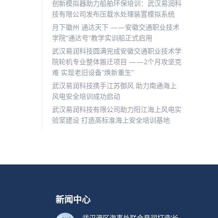
创新模拟器助力船舶环保培训：武汉易润科
技有限公司发布压载水处理装置模拟系统
月下徽州 通达天下 ——安徽交通职业技术
学院“通达号”教学实训船正式启用
武汉易润科技圆满完成安徽交通职业技术学
院轮机专业整体搬迁项目 ——2个月攻坚克
难 实现老旧设备”焕新重生”
武汉易润科技携手江苏御风 助力南通海上
风电安全培训成功启动
武汉易润科技有限公司助力阳江海上风电实
验室建设 打造高标准海上安全培训基地
新闻中心
武汉港区海事处联合易润打造’长