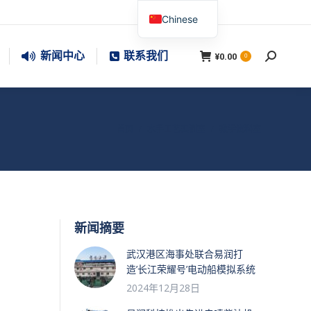
Chinese
新闻中心
联系我们
¥
0.00
搜
0
索：
您在这里：
首页
水手工艺实训室
教学资料室
新闻摘要
武汉港区海事处联合易润打
造’长江荣耀号’电动船模拟系统
2024年12月28日