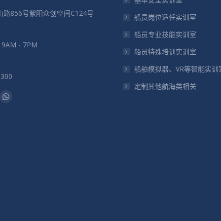
路856号紫阳众创空间C124号
船员岗位适任实训室
船员专业技能实训室
: 9AM - 7PM
船员特殊培训实训室
船舶模拟器、VR等智能实训
5300
定制其他航海类相关
：
il
Whatsapp
页
在
新
窗
口
中
打
开