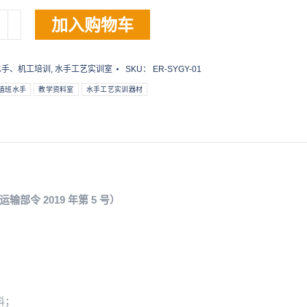
为：
价
¥20,000.00。
格
加入购物车
为：
¥16,000.00。
水手、机工培训
,
水手工艺实训室
SKU：
ER-SYGY-01
值班水手
教学资料室
水手工艺实训器材
令 2019 年第 5 号）
料；