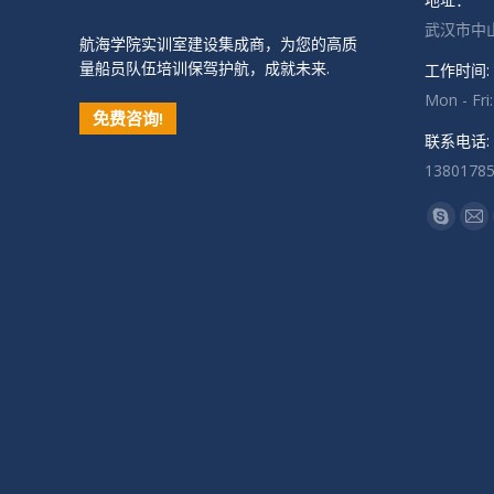
武汉市中山
航海学院实训室建设集成商，为您的高质
量船员队伍培训保驾护航，成就未来.
工作时间:
Mon - Fri
免费咨询!
联系电话:
1380178
找到我们
Skype
Ma
页
页
在
在
新
新
窗
窗
口
口
中
中
打
打
开
开