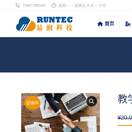
13801785300
星期一 -- 星期五 9 点 – 17点
首页
教学资料室
教
促销中
¥
20,