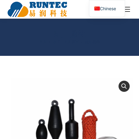
¥
0.00
0
Chinese
搜
索：
船用撇缆
您在这里：
首页
水手工艺实训室
船用撇缆