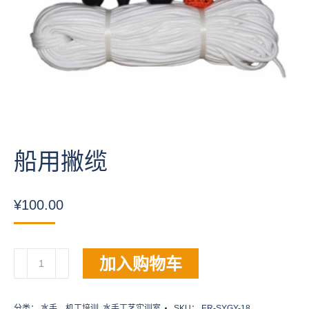
船用撇缆
¥
100.00
船
加入购物车
用
撇
缆
分类：
水手、机工培训
,
水手工艺实训室
SKU：
ER-SYGY-18