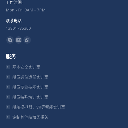
工作时间:
Mon - Fri: 9AM - 7PM
联系电话:
13801785300
找到我们：
Skype
Mail
Whatsapp
页
页
页
服务
在
在
在
新
新
新
基本安全实训室
窗
窗
窗
船员岗位适任实训室
口
口
口
船员专业技能实训室
中
中
中
打
打
打
船员特殊培训实训室
开
开
开
船舶模拟器、VR等智能实训室
定制其他航海类相关