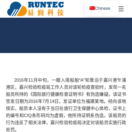
¥
0.00
0
Chinese
搜
索：
入境船员伪造健康证受处罚
您在这里：
首页
船员发展
入境船员伪……
2016年11月中旬，一艘入境船舶“A”轮靠泊于嘉兴港乍浦
港区，嘉兴检验检疫局工作人员对该轮检疫查验时，发现一名
船员所持的《国际旅行健康检查证明书》有伪造嫌疑。该证书
签发日期为2016年7月14日，发证单位为福建某地。经向该地
核实，船员本人没有于当日在旅行卫生保健中心体检，证书上
的编号和CIQ条形码均为虚假，他所持证明系伪造。该船员的
行为违反了相关法律，嘉兴检验检疫局决定对该船员实施行政
处罚。