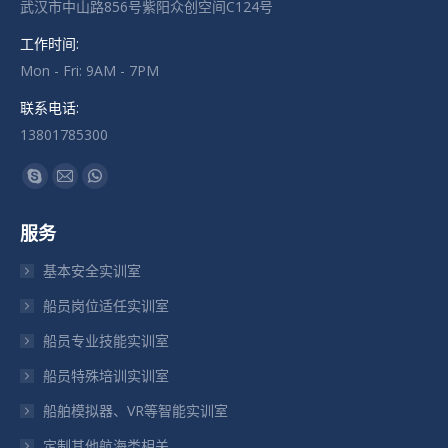
武汉市中山路856号紫阳众创空间C124号
工作时间:
Mon - Fri: 9AM - 7PM
联系电话:
13801785300
找到我们：
Skype
Mail
Whatsapp
页
页
页
服务
在
在
在
新
新
新
基本安全实训室
窗
窗
窗
船员岗位适任实训室
口
口
口
船员专业技能实训室
中
中
中
打
打
打
船员特殊培训实训室
开
开
开
船舶模拟器、VR等智能实训室
定制其他航海类相关