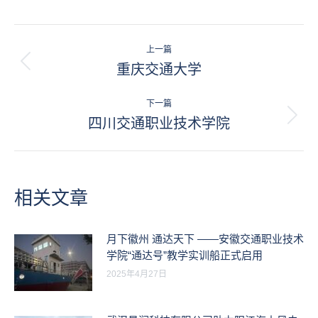
文
上一篇
章
重庆交通大学
历
史
导
的
下一篇
航
文
四川交通职业技术学院
未
章：
来
的
文
章：
相关文章
月下徽州 通达天下 ——安徽交通职业技术
学院“通达号”教学实训船正式启用
2025年4月27日