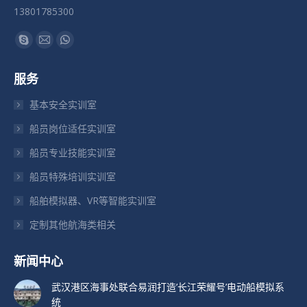
13801785300
找到我们：
Skype
Mail
Whatsapp
页
页
页
服务
在
在
在
新
新
新
基本安全实训室
窗
窗
窗
船员岗位适任实训室
口
口
口
船员专业技能实训室
中
中
中
打
打
打
船员特殊培训实训室
开
开
开
船舶模拟器、VR等智能实训室
定制其他航海类相关
新闻中心
武汉港区海事处联合易润打造’长江荣耀号’电动船模拟系
统