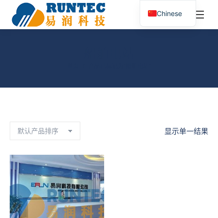
¥
0.00
0
Chinese
搜
索：
船舶电站
您在这里：
首页
产品已标记为“船舶电站”
显示单一结果