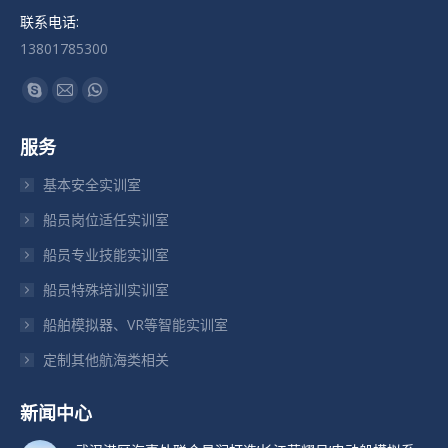
联系电话:
13801785300
找到我们：
Skype
Mail
Whatsapp
页
页
页
服务
在
在
在
新
新
新
基本安全实训室
窗
窗
窗
船员岗位适任实训室
口
口
口
船员专业技能实训室
中
中
中
打
打
打
船员特殊培训实训室
开
开
开
船舶模拟器、VR等智能实训室
定制其他航海类相关
新闻中心