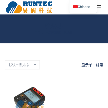
¥
0.00
0
Chinese
搜
索：
绝缘表
您在这里：
首页
产品已标记为“绝缘表”
显示单一结果