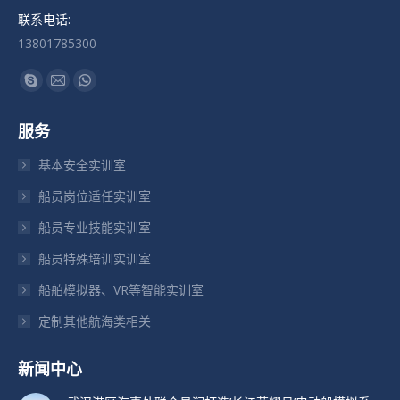
联系电话:
13801785300
找到我们：
Skype
Mail
Whatsapp
页
页
页
服务
在
在
在
新
新
新
基本安全实训室
窗
窗
窗
船员岗位适任实训室
口
口
口
船员专业技能实训室
中
中
中
打
打
打
船员特殊培训实训室
开
开
开
船舶模拟器、VR等智能实训室
定制其他航海类相关
新闻中心