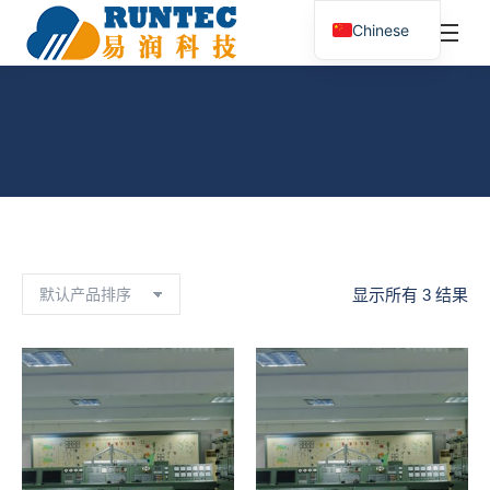
¥
0.00
0
Chinese
搜
索：
轮机模拟器
您在这里：
首页
产品已标记为“轮机模拟器”
显示所有 3 结果