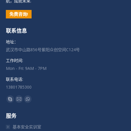
航，成就未来.
免费咨询!
联系信息
地址：
武汉市中山路856号紫阳众创空间C124号
工作时间:
Mon - Fri: 9AM - 7PM
联系电话:
13801785300
找到我们：
Skype
Mail
Whatsapp
页
页
页
服务
在
在
在
新
新
新
基本安全实训室