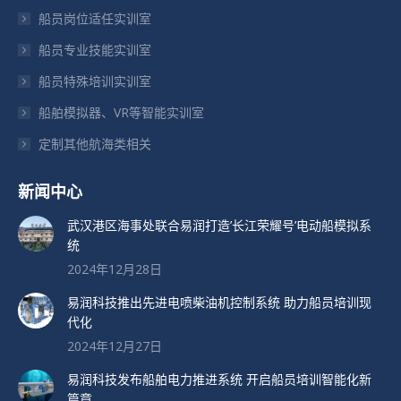
窗
窗
窗
船员岗位适任实训室
口
口
口
船员专业技能实训室
中
中
中
打
打
打
船员特殊培训实训室
开
开
开
船舶模拟器、VR等智能实训室
定制其他航海类相关
新闻中心
武汉港区海事处联合易润打造’长江荣耀号’电动船模拟系
统
2024年12月28日
易润科技推出先进电喷柴油机控制系统 助力船员培训现
代化
2024年12月27日
易润科技发布船舶电力推进系统 开启船员培训智能化新
篇章