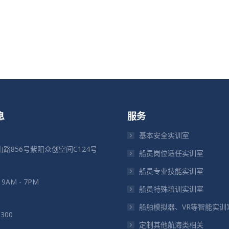
息
服务
基本安全实训室
路856号紫阳众创空间C124号
船员岗位适任实训室
船员专业技能实训室
: 9AM - 7PM
船员特殊培训实训室
船舶模拟器、VR等智能实训
5300
定制其他航海类相关