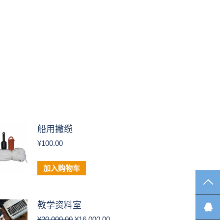
船用撇缆
¥
100.00
加入购物车
TO
教学资料室
原
当
¥
20,000.00
¥
16,000.00