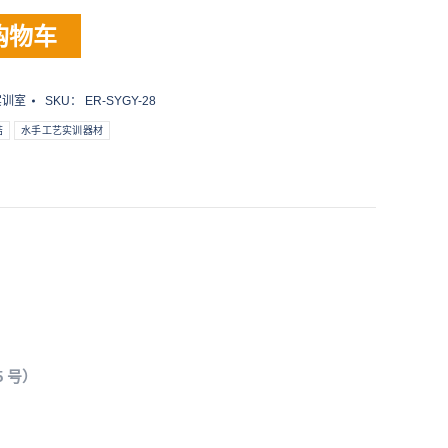
购物车
实训室
SKU：
ER-SYGY-28
结
水手工艺实训器材
 号）