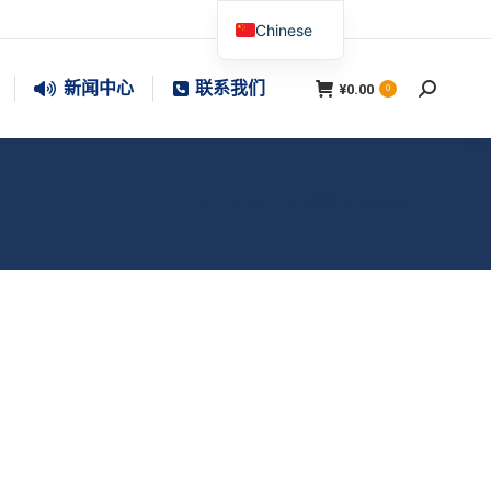
Chinese
新闻中心
联系我们
¥
0.00
搜
0
索：
您在这里：
首页
水手工艺实训室
堵漏器材