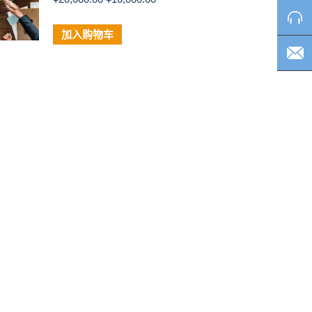
价
前
为：
价
加入购物车
¥20,000.00。
格
为：
¥16,000.00。