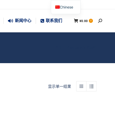
Chinese
新闻中心
联系我们
¥
0.00
搜
0
索：
您在这里：
首页
产品已标记为“消油剂”
显示单一结果