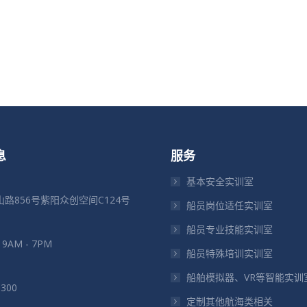
息
服务
基本安全实训室
路856号紫阳众创空间C124号
船员岗位适任实训室
船员专业技能实训室
: 9AM - 7PM
船员特殊培训实训室
船舶模拟器、VR等智能实训
5300
定制其他航海类相关