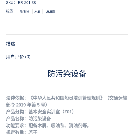
SKU：
ER-Z01-38
数
标签：
吸油毡
木屑
消油剂
量
描述
用户评价 (0)
防污染设备
法律依据：《中华人民共和国船员培训管理规则》（交通运输
部令 2019 年第 5 号）
产品分类：基本安全实训室（Z01）
产品名称：防污染设备
功能要求：配备木屑、吸油毡、消油剂等。
规定数量：若干