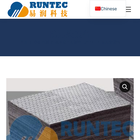
¥
0.00
0
Chinese
搜
索：
防污染设备
您在这里：
首页
小证培训
基本安全实训室（Z01）
防污染设备