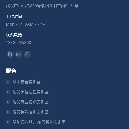
武汉市中山路856号紫阳众创空间C124号
工作时间:
Mon - Fri: 9AM - 7PM
联系电话:
13801785300
找到我们：
Skype
Mail
Whatsapp
页
页
页
服务
在
在
在
新
新
新
基本安全实训室
窗
窗
窗
船员岗位适任实训室
口
口
口
船员专业技能实训室
中
中
中
打
打
打
船员特殊培训实训室
开
开
开
船舶模拟器、VR等智能实训室