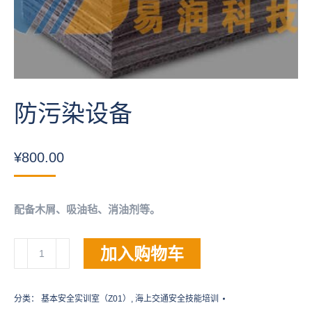
防污染设备
¥
800.00
配备木屑、吸油毡、消油剂等。
防
加入购物车
污
染
设
分类：
基本安全实训室（Z01）
,
海上交通安全技能培训
备