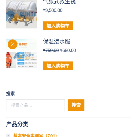
气胀式救生筏
¥
9,500.00
加入购物车
保温浸水服
原
当
¥
750.00
¥
680.00
价
前
为：
价
加入购物车
¥750.00。
格
为：
¥680.00。
搜索
搜索
产品分类
基本安全实训室（Z01）